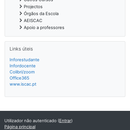
Projectos
Órgãos da Escola
AEISCAC
Apoio a professores
Ignorar Links úteis
Links úteis
Inforestudante
Infordocente
Colibri/zoom
Office365
www.iscac.pt
Blocos
Utilizador não autenticado (
Entrar
)
Página principal