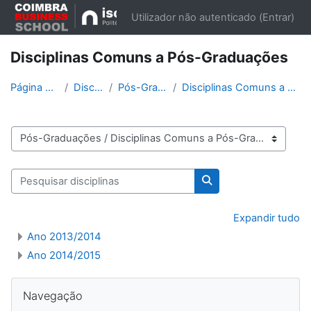
Ir para o conteúdo principal
Utilizador não autenticado (
Entrar
)
Disciplinas Comuns a Pós-Graduações
Página principal
Disciplinas
Pós-Graduações
Disciplinas Comuns a Pós-Graduações
Categorias de disciplinas
Pesquisar disciplinas
Pesquisar disciplinas
Expandir tudo
Ano 2013/2014
Ano 2014/2015
Blocos
Ignorar Navegação
Navegação