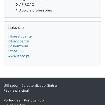
AEISCAC
Apoio a professores
Ignorar Links úteis
Links úteis
Inforestudante
Infordocente
Colibri/zoom
Office365
www.iscac.pt
Blocos
Utilizador não autenticado (
Entrar
)
Página principal
Português - Portugal ‎(pt)‎