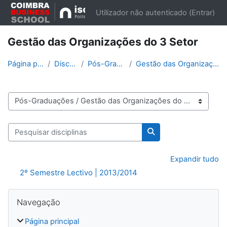
Ir para o conteúdo principal
Utilizador não autenticado (
Entrar
)
Gestão das Organizações do 3 Setor
Página principal
Disciplinas
Pós-Graduações
Gestão das Organizações do 3 Setor
Categorias de disciplinas
Pesquisar disciplinas
Pesquisar disciplinas
Expandir tudo
2º Semestre Lectivo | 2013/2014
Blocos
Ignorar Navegação
Navegação
Página principal