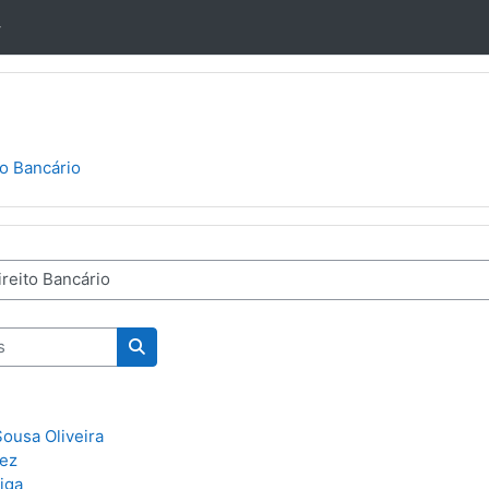
to Bancário
nas
Pesquisar disciplinas
Sousa Oliveira
rez
iga