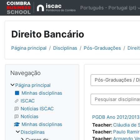
Ir para o conteúdo principal
Português - Portugal ‎(pt)‎
Direito Bancário
Página principal
Disciplinas
Pós-Graduações
Direi
Blocos
Ignorar Navegação
Navegação
Categorias de discipli
Página principal
Minhas disciplinas
Pesquisar disciplinas
ISCAC
Notícias ISCAC
Notícias
PGDB Ano 2012/2013
Minhas disciplinas
Teacher:
Cláudia de 
Teacher:
Paulo Rami
Disciplinas
Teacher:
Armando Ve
Cursos de