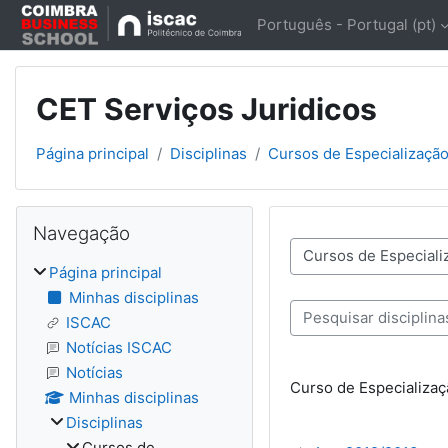
Ir para o conteúdo principal
Português - Portugal ‎(pt)‎
CET Serviços Juridicos
Página principal
Disciplinas
Cursos de Especialização
Blocos
Ignorar Navegação
Navegação
Categorias de discipli
Página principal
Minhas disciplinas
Pesquisar disciplinas
ISCAC
Notícias ISCAC
Notícias
Curso de Especializaç
Minhas disciplinas
Disciplinas
Cursos de