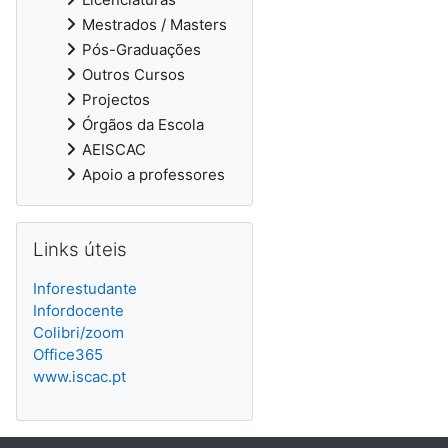
Mestrados / Masters
Pós-Graduações
Outros Cursos
Projectos
Órgãos da Escola
AEISCAC
Apoio a professores
Ignorar Links úteis
Links úteis
Inforestudante
Infordocente
Colibri/zoom
Office365
www.iscac.pt