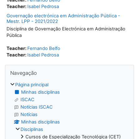
Teacher:
Isabel Pedrosa
Governação electrónica em Administração Pública -
Mestr. LPP - 2021/2022
Disciplina de Governação Electrónica em Administração
Pública
Teacher:
Fernando Belfo
Teacher:
Isabel Pedrosa
Blocos
Ignorar Navegação
Navegação
Página principal
Minhas disciplinas
ISCAC
Notícias ISCAC
Notícias
Minhas disciplinas
Disciplinas
Cursos de Especialização Tecnológica (CET)