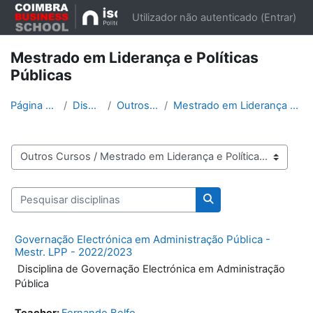
Ir para o conteúdo principal
Utilizador não autenticado (
Entrar
)
Mestrado em Liderança e Políticas
Públicas
Página principal
Disciplinas
Outros Cursos
Mestrado em Liderança e Políticas Públicas
Categorias de disciplinas
Pesquisar disciplinas
Pesquisar disciplinas
Governação Electrónica em Administração Pública -
Mestr. LPP - 2022/2023
Disciplina de Governação Electrónica em Administração
Pública
Teacher:
Fernando Belfo