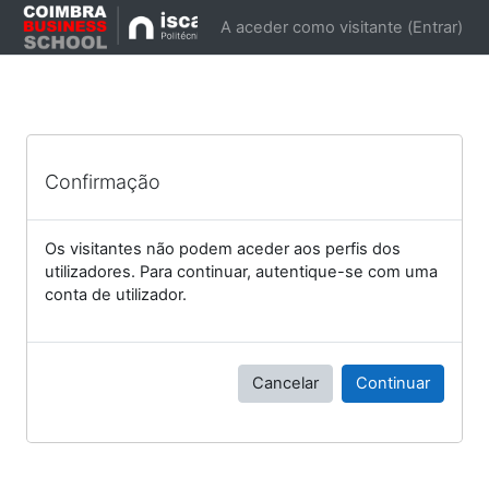
Ir para o conteúdo principal
A aceder como visitante (
Entrar
)
Confirmação
Os visitantes não podem aceder aos perfis dos
utilizadores. Para continuar, autentique-se com uma
conta de utilizador.
Cancelar
Continuar