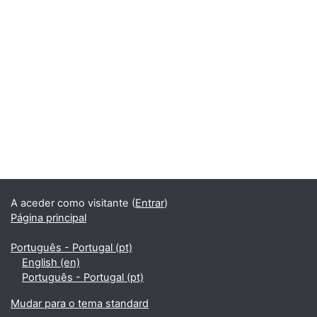
Blocos
Blocos
A aceder como visitante (
Entrar
)
Página principal
Português - Portugal ‎(pt)‎
English ‎(en)‎
Português - Portugal ‎(pt)‎
Mudar para o tema standard