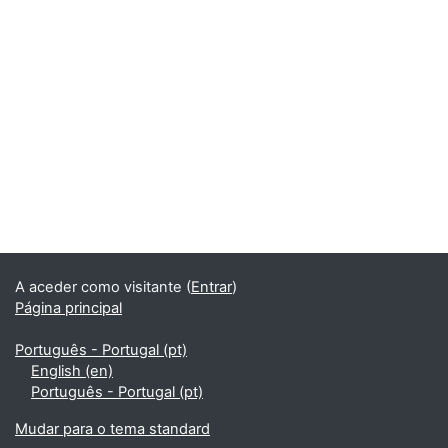
Blocos
Blocos
A aceder como visitante (
Entrar
)
Página principal
Português - Portugal ‎(pt)‎
English ‎(en)‎
Português - Portugal ‎(pt)‎
Mudar para o tema standard