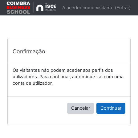
Ir para o conteúdo principal
A aceder como visitante (
Entrar
)
Confirmação
Os visitantes não podem aceder aos perfis dos
utilizadores. Para continuar, autentique-se com uma
conta de utilizador.
Cancelar
Continuar