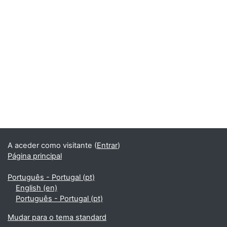
Blocos
Blocos
A aceder como visitante (
Entrar
)
Página principal
Português - Portugal ‎(pt)‎
English ‎(en)‎
Português - Portugal ‎(pt)‎
Mudar para o tema standard