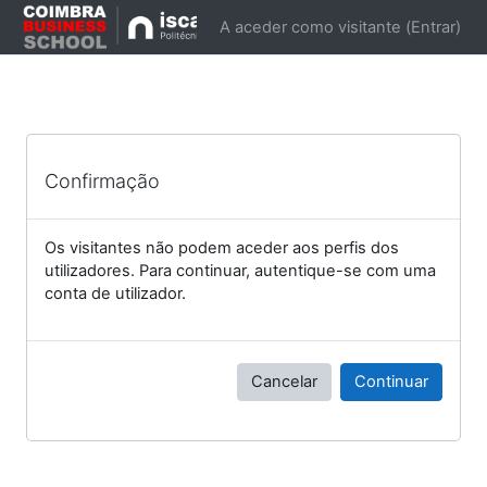
Ir para o conteúdo principal
A aceder como visitante (
Entrar
)
Confirmação
Os visitantes não podem aceder aos perfis dos
utilizadores. Para continuar, autentique-se com uma
conta de utilizador.
Cancelar
Continuar