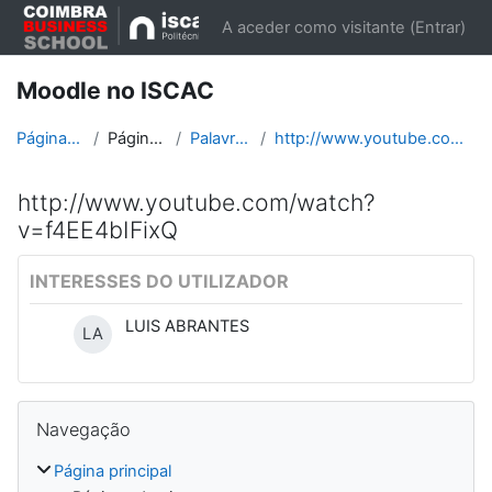
Ir para o conteúdo principal
A aceder como visitante (
Entrar
)
Moodle no ISCAC
Página principal
Páginas do site
Palavras-chave
http://www.youtube.com/watch?v=f4EE4bIFixQ
http://www.youtube.com/watch?
v=f4EE4bIFixQ
INTERESSES DO UTILIZADOR
LUIS ABRANTES
LA
Blocos
Ignorar Navegação
Navegação
Página principal