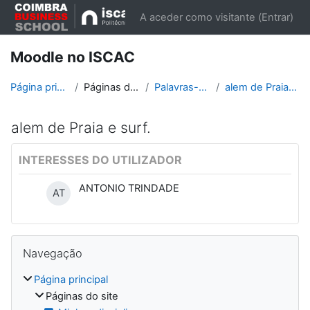
Ir para o conteúdo principal
A aceder como visitante (
Entrar
)
Moodle no ISCAC
Página principal
Páginas do site
Palavras-chave
alem de Praia e surf.
alem de Praia e surf.
INTERESSES DO UTILIZADOR
ANTONIO TRINDADE
AT
Blocos
Ignorar Navegação
Navegação
Página principal
Páginas do site