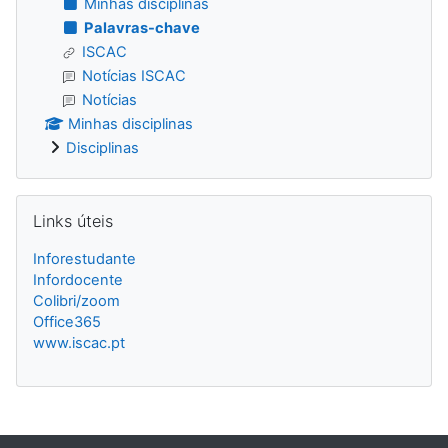
Minhas disciplinas
Palavras-chave
ISCAC
Notícias ISCAC
Notícias
Minhas disciplinas
Disciplinas
Ignorar Links úteis
Links úteis
Inforestudante
Infordocente
Colibri/zoom
Office365
www.iscac.pt
Blocos