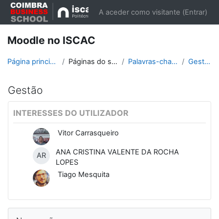
Ir para o conteúdo principal
A aceder como visitante (
Entrar
)
Moodle no ISCAC
Página principal
Páginas do site
Palavras-chave
Gestão
Gestão
INTERESSES DO UTILIZADOR
Vitor Carrasqueiro
ANA CRISTINA VALENTE DA ROCHA
AR
LOPES
Tiago Mesquita
Blocos
Ignorar Navegação