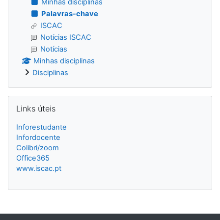
Minhas disciplinas
Palavras-chave
ISCAC
Notícias ISCAC
Notícias
Minhas disciplinas
Disciplinas
Ignorar Links úteis
Links úteis
Inforestudante
Infordocente
Colibri/zoom
Office365
www.iscac.pt
Blocos