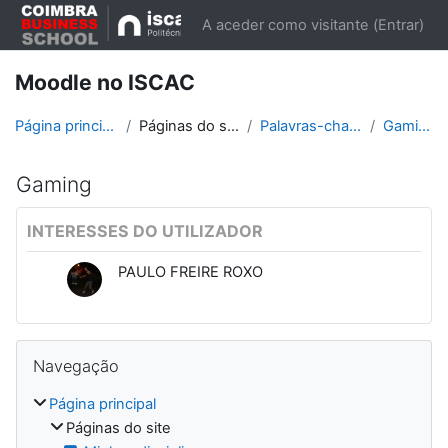
Ir para o conteúdo principal
A aceder como visitante (
Entrar
)
Moodle no ISCAC
Página principal
Páginas do site
Palavras-chave
Gaming
Gaming
INTERESSES DO UTILIZADOR
PAULO FREIRE ROXO
Blocos
Ignorar Navegação
Navegação
Página principal
Páginas do site