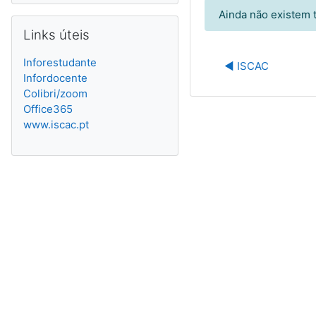
Ainda não existem 
Ignorar Links úteis
Links úteis
Inforestudante
◀︎ ISCAC
Infordocente
Colibri/zoom
Office365
www.iscac.pt