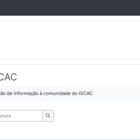
SCAC
usão
ção de informação à comunidade do ISCAC
uns
Pesquisar nos fóruns