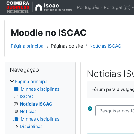
Ir para o conteúdo principal
Português - Portugal ‎(pt)‎
Moodle no ISCAC
Página principal
Páginas do site
Notícias ISCAC
Blocos
Ignorar Navegação
Navegação
Notícias I
Página principal
Requisitos de concl
Minhas disciplinas
Fórum para divulga
ISCAC
Notícias ISCAC
Pesquisar nos fór
Notícias
Minhas disciplinas
Disciplinas