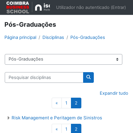
Ir para o conteúdo principal
Utilizador não autenticado (
Entrar
)
Pós-Graduações
Página principal
Disciplinas
Pós-Graduações
Categorias de disciplinas
Pesquisar disciplinas
Pesquisar disciplinas
Expandir tudo
Página anterior
Página 1
Página 2
«
1
2
Risk Management e Peritagem de Sinistros
Página anterior
Página 1
Página 2
«
1
2