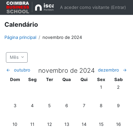
Ir para o conteúdo principal
A aceder como visitante (
Entrar
)
Calendário
Página principal
novembro de 2024
Mês
novembro de 2024
←
outubro
dezembro
→
Domingo
Segunda
Terça
Quarta
Quinta
Sexta
Sábado
Dom
Seg
Ter
Qua
Qui
Sex
Sab
Sem eventos, sex
Sem even
1
2
Sem eventos, domingo, 3 de novembro
Sem eventos, segunda-feira, 4 de novembro
Sem eventos, terça-feira, 5 de novembro
Sem eventos, quarta-feira, 6 de 
Sem eventos, quinta-feir
Sem eventos, sex
Sem even
3
4
5
6
7
8
9
Sem eventos, domingo, 10 de novembro
Sem eventos, segunda-feira, 11 de novembro
Sem eventos, terça-feira, 12 de novembro
Sem eventos, quarta-feira, 13 de
Sem eventos, quinta-feir
Sem eventos, sex
Sem even
10
11
12
13
14
15
16