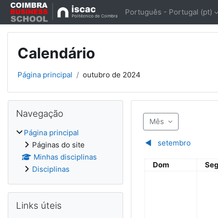
Ir para o conteúdo principal
Português - Portugal ‎(pt)‎
Calendário
Página principal
outubro de 2024
Blocos
Ignorar Navegação
Navegação
Mês
Página principal
◀︎
setembro
Páginas do site
Minhas disciplinas
Domingo
Se
Dom
Se
Disciplinas
Ignorar Links úteis
Links úteis