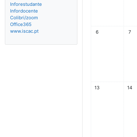
Inforestudante
Infordocente
Colibri/zoom
Office365
Sem eventos, doming
Sem e
www.iscac.pt
6
7
Sem eventos, domin
Sem e
13
14