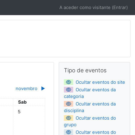
A aceder como visitante (
Entrar
)
Blocos
Ignorar Tipo de eventos
Tipo de eventos
Ocultar eventos do site
novembro
▶︎
Ocultar eventos da
categoria
Sábado
Sab
Ocultar eventos da
ro
ira, 3 de outubro
tos, sexta-feira, 4 de outubro
Sem eventos, sábado, 5 de outubro
disciplina
5
Ocultar eventos do
grupo
Ocultar eventos do